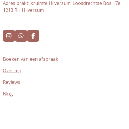
Adres praktijkruimte Hilversum: Loosdrechtse Bos 17e,
1213 RH Hilversum
I
W
F
n
h
a
s
a
c
t
t
e
Boeken van een afspraak
a
s
b
g
A
o
Over mij
r
p
o
a
p
k
m
Reviews
Blog