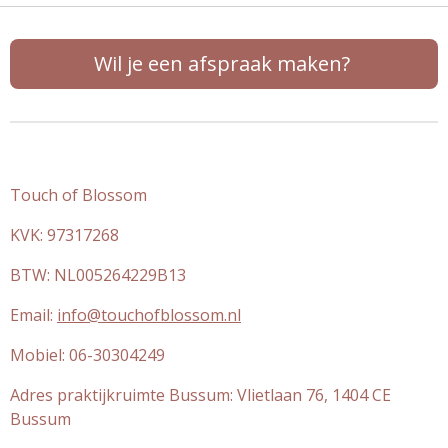
Wil je een afspraak maken?
Reiki in Laren I Massage in Laren
Touch of Blossom
KVK: 97317268
BTW: NL005264229B13
Email:
info@touchofblossom.nl
Mobiel: 06-30304249
Adres praktijkruimte Bussum: Vlietlaan 76, 1404 CE
Bussum