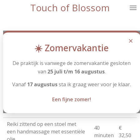
Touch of Blossom
Ga
direct
naar
de
Reiki
hoofdinhoud
×
☀️ Zomervakantie
Behandeling
Duur
Tarief
De praktijk is vanwege de zomervakantie gesloten
60
Reiki
€ 50
minuten
van
25 juli t/m 16 augustus
.
Reiki met een handmassage met
70
€
Vanaf
17 augustus
sta ik graag weer voor je klaar.
essentiële olie
minuten
57,50
Een fijne zomer!
30
Reiki zittend op een stoel
€ 25
minuten
Reiki zittend op een stoel met
40
€
een handmassage met essentiële
minuten
32,50
olie